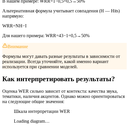
В нашем примере:
WRR
=
1
−
0
,
5
=
0
,
5
→
50%
Альтернативная формула учитывает совпадения (
H
— Hits)
напрямую:
WRR
=
N
H
−
I
Для нашего примера:
WRR
=
4
3
−
1
=
0
,
5
→
50%
Внимание
Формулы могут давать разные результаты в зависимости от
реализации. Всегда уточняйте, какой именно вариант
используется при сравнении моделей.
Как интерпретировать результаты?
Оценка WER сильно зависит от контекста: качества звука,
тематики, наличия акцентов. Однако можно ориентироваться
на следующие общие значения:
Шкала интерпретации WER
Loading diagram…