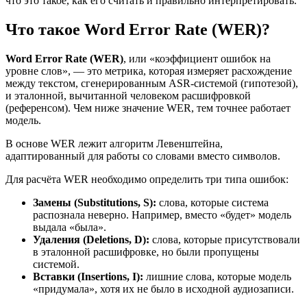
что это такое, как его считать и правильно интерпретировать.
Что такое Word Error Rate (WER)?
Word Error Rate (WER)
, или «коэффициент ошибок на
уровне слов», — это метрика, которая измеряет расхождение
между текстом, сгенерированным ASR-системой (гипотезой),
и эталонной, вычитанной человеком расшифровкой
(референсом). Чем ниже значение WER, тем точнее работает
модель.
В основе WER лежит
алгоритм Левенштейна
,
адаптированный для работы со словами вместо символов.
Для расчёта WER необходимо определить три типа ошибок:
Замены (Substitutions, S):
слова, которые система
распознала неверно. Например, вместо «будет» модель
выдала «была».
Удаления (Deletions, D):
слова, которые присутствовали
в эталонной расшифровке, но были пропущены
системой.
Вставки (Insertions, I):
лишние слова, которые модель
«придумала», хотя их не было в исходной аудиозаписи.