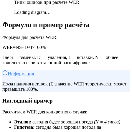
Типы ошибок при расчёте WER
Loading diagram…
Формула и пример расчёта
Формула для расчёта WER:
WER
=
N
S
+
D
+
I
×
100%
Где
S
— замены,
D
— удаления,
I
— вставки,
N
— общее
количество слов в эталонной расшифровке.
Информация
Из-за наличия вставок (I) значение WER теоретически может
превышать 100%.
Наглядный пример
Рассчитаем WER для конкретного случая:
Эталон:
сегодня будет хорошая погода
(N = 4 слова)
Гипотеза:
сегодня была хорошая погода да