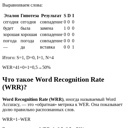
Выравниваем слова:
Эталон
Гипотеза
Результат
S
D
I
сегодня
сегодня
совпадение
0
0
0
будет
была
замена
1
0
0
хорошая
хорошая
совпадение
0
0
0
погода
погода
совпадение
0
0
0
—
да
вставка
0
0
1
Итого:
S
=
1
,
D
=
0
,
I
=
1
,
N
=
4
WER
=
4
1
+
0
+
1
=
0
,
5
→
50%
Что такое Word Recognition Rate
(WRR)?
Word Recognition Rate (WRR)
, иногда называемый Word
Accuracy, — это «обратная» метрика к WER. Она показывает
долю правильно распознанных слов.
WRR
=
1
−
WER