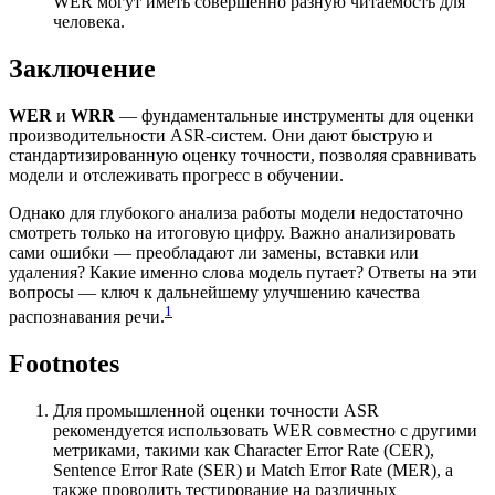
WER могут иметь совершенно разную читаемость для
человека.
Заключение
WER
и
WRR
— фундаментальные инструменты для оценки
производительности ASR-систем. Они дают быструю и
стандартизированную оценку точности, позволяя сравнивать
модели и отслеживать прогресс в обучении.
Однако для глубокого анализа работы модели недостаточно
смотреть только на итоговую цифру. Важно анализировать
сами ошибки — преобладают ли замены, вставки или
удаления? Какие именно слова модель путает? Ответы на эти
вопросы — ключ к дальнейшему улучшению качества
1
распознавания речи.
Footnotes
Для промышленной оценки точности ASR
рекомендуется использовать WER совместно с другими
метриками, такими как Character Error Rate (CER),
Sentence Error Rate (SER) и Match Error Rate (MER), а
также проводить тестирование на различных