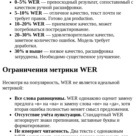
0–5% WER
— превосходный результат, сопоставимый с
качеством ручной расшифровки.
5–10% WER
— отличное качество, текст почти не
требует правок. Готово для production.
10–20% WER
— приемлемое качество, может
потребоваться постредактирование.
20–30% WER
— удовлетворительное качество,
заметное количество ошибок. Модель требует
доработки.
30% и выше
— низкое качество, расшифровка
затруднена. Необходимо существенное улучшение.
Ограничения метрики WER
Несмотря на популярность, WER не является идеальной
метрикой:
Все слова равноценны.
WER одинаково оценит замену
предлога «в» на «на» и замену слова «не» на «да», хотя
вторая ошибка полностью меняет смысл предложения.
Отсутствие учёта пунктуации.
Стандартный WER
игнорирует знаки препинания, заглавные буквы и
форматирование.
Не измеряет читаемость.
Два текста с одинаковым